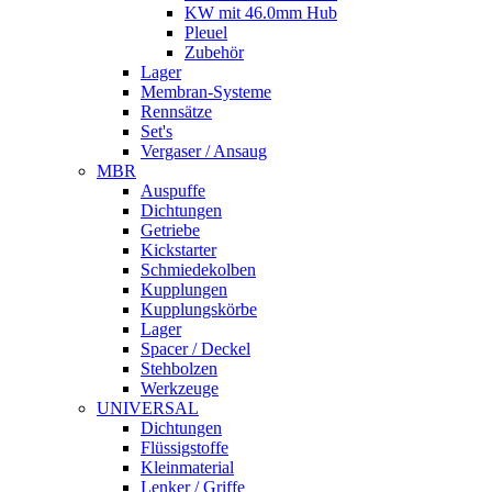
KW mit 46.0mm Hub
Pleuel
Zubehör
Lager
Membran-Systeme
Rennsätze
Set's
Vergaser / Ansaug
MBR
Auspuffe
Dichtungen
Getriebe
Kickstarter
Schmiedekolben
Kupplungen
Kupplungskörbe
Lager
Spacer / Deckel
Stehbolzen
Werkzeuge
UNIVERSAL
Dichtungen
Flüssigstoffe
Kleinmaterial
Lenker / Griffe