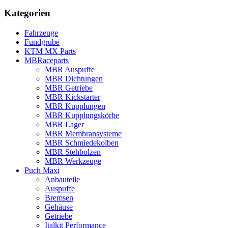
Kategorien
Fahrzeuge
Fundgrube
KTM MX Parts
MBRaceparts
MBR Auspuffe
MBR Dichtungen
MBR Getriebe
MBR Kickstarter
MBR Kupplungen
MBR Kupplungskörbe
MBR Lager
MBR Membransysteme
MBR Schmiedekolben
MBR Stehbolzen
MBR Werkzeuge
Puch Maxi
Anbauteile
Auspuffe
Bremsen
Gehäuse
Getriebe
Italkit Performance