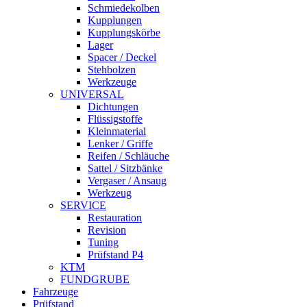
Schmiedekolben
Kupplungen
Kupplungskörbe
Lager
Spacer / Deckel
Stehbolzen
Werkzeuge
UNIVERSAL
Dichtungen
Flüssigstoffe
Kleinmaterial
Lenker / Griffe
Reifen / Schläuche
Sattel / Sitzbänke
Vergaser / Ansaug
Werkzeug
SERVICE
Restauration
Revision
Tuning
Prüfstand P4
KTM
FUNDGRUBE
Fahrzeuge
Prüfstand