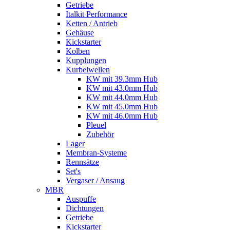
Getriebe
Italkit Performance
Ketten / Antrieb
Gehäuse
Kickstarter
Kolben
Kupplungen
Kurbelwellen
KW mit 39.3mm Hub
KW mit 43.0mm Hub
KW mit 44.0mm Hub
KW mit 45.0mm Hub
KW mit 46.0mm Hub
Pleuel
Zubehör
Lager
Membran-Systeme
Rennsätze
Set's
Vergaser / Ansaug
MBR
Auspuffe
Dichtungen
Getriebe
Kickstarter