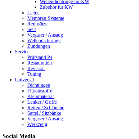
Wellendichtringe für KW
Zubehör für KW
Lager
Membran-Systeme
Rennsätze
Set's
Vergaser / Ansaug
Wellendichtringe
Zündungen
Service
Prüfstand P4
Restauration
Revision
Tuning
Universal
Dichtungen
Flüssigstoffe
Kleinmaterial
Lenker / Griffe
Reifen / Schläuche
Sattel / Sitzbänke
Vergaser / Ansaug
Werkzeug
Social Media