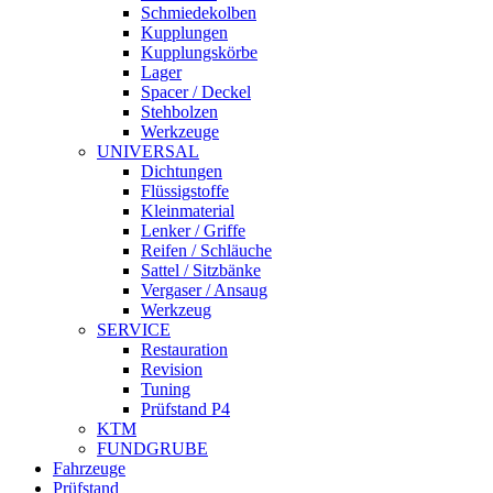
Schmiedekolben
Kupplungen
Kupplungskörbe
Lager
Spacer / Deckel
Stehbolzen
Werkzeuge
UNIVERSAL
Dichtungen
Flüssigstoffe
Kleinmaterial
Lenker / Griffe
Reifen / Schläuche
Sattel / Sitzbänke
Vergaser / Ansaug
Werkzeug
SERVICE
Restauration
Revision
Tuning
Prüfstand P4
KTM
FUNDGRUBE
Fahrzeuge
Prüfstand