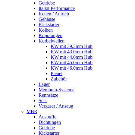
Getriebe
Italkit Performance
Ketten / Antrieb
Gehäuse
Kickstarter
Kolben
Kupplungen
Kurbelwellen
KW mit 39.3mm Hub
KW mit 43.0mm Hub
KW mit 44.0mm Hub
KW mit 45.0mm Hub
KW mit 46.0mm Hub
Pleuel
Zubehör
Lager
Membran-Systeme
Rennsätze
Set's
Vergaser / Ansaug
MBR
Auspuffe
Dichtungen
Getriebe
Kickstarter