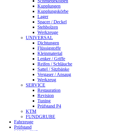
Schmiedekolben
Kupplungen
Kupplungskörbe
Lager
Spacer / Deckel
Stehbolzen
Werkzeuge
UNIVERSAL
Dichtungen
Flüssigstoffe
Kleinmaterial
Lenker / Griffe
Reifen / Schläuche
Sattel / Sitzbänke
Vergaser / Ansaug
Werkzeug
SERVICE
Restauration
Revision
Tuning
Prüfstand P4
KTM
FUNDGRUBE
Fahrzeuge
Prüfstand