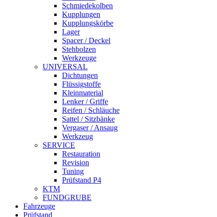
Schmiedekolben
Kupplungen
Kupplungskörbe
Lager
Spacer / Deckel
Stehbolzen
Werkzeuge
UNIVERSAL
Dichtungen
Flüssigstoffe
Kleinmaterial
Lenker / Griffe
Reifen / Schläuche
Sattel / Sitzbänke
Vergaser / Ansaug
Werkzeug
SERVICE
Restauration
Revision
Tuning
Prüfstand P4
KTM
FUNDGRUBE
Fahrzeuge
Prüfstand