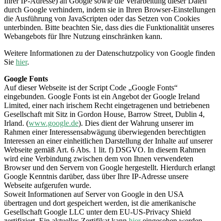
Ihrer IP-Adresse) an Google sowie die Verarbeitung dieser Daten
durch Google verhindern, indem sie in Ihren Browser-Einstellungen
die Ausführung von JavaScripten oder das Setzen von Cookies
unterbinden. Bitte beachten Sie, dass dies die Funktionalität unseres
Webangebots für Ihre Nutzung einschränken kann.
Weitere Informationen zu der Datenschutzpolicy von Google finden
Sie
hier
.
Google Fonts
Auf dieser Webseite ist der Script Code „Google Fonts“
eingebunden. Google Fonts ist ein Angebot der Google Ireland
Limited, einer nach irischem Recht eingetragenen und betriebenen
Gesellschaft mit Sitz in Gordon House, Barrow Street, Dublin 4,
Irland. (
www.google.de
). Dies dient der Wahrung unserer im
Rahmen einer Interessensabwägung überwiegenden berechtigten
Interessen an einer einheitlichen Darstellung der Inhalte auf unserer
Webseite gemäß Art. 6 Abs. 1 lit. f) DSGVO. In diesem Rahmen
wird eine Verbindung zwischen dem von Ihnen verwendeten
Browser und den Servern von Google hergestellt. Hierdurch erlangt
Google Kenntnis darüber, dass über Ihre IP-Adresse unsere
Webseite aufgerufen wurde.
Soweit Informationen auf Server von Google in den USA
übertragen und dort gespeichert werden, ist die amerikanische
Gesellschaft Google LLC unter dem EU-US-Privacy Shield
zertifiziert. Ein aktuelles Zertifikat kann
hier
eingesehen werden.