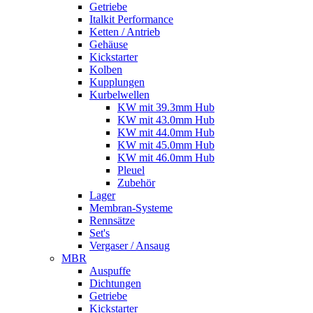
Getriebe
Italkit Performance
Ketten / Antrieb
Gehäuse
Kickstarter
Kolben
Kupplungen
Kurbelwellen
KW mit 39.3mm Hub
KW mit 43.0mm Hub
KW mit 44.0mm Hub
KW mit 45.0mm Hub
KW mit 46.0mm Hub
Pleuel
Zubehör
Lager
Membran-Systeme
Rennsätze
Set's
Vergaser / Ansaug
MBR
Auspuffe
Dichtungen
Getriebe
Kickstarter