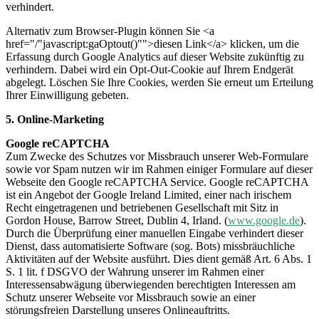
verhindert.
Alternativ zum Browser-Plugin können Sie <a
href="/"javascript:gaOptout()"">diesen Link</a> klicken, um die
Erfassung durch Google Analytics auf dieser Website zukünftig zu
verhindern. Dabei wird ein Opt-Out-Cookie auf Ihrem Endgerät
abgelegt. Löschen Sie Ihre Cookies, werden Sie erneut um Erteilung
Ihrer Einwilligung gebeten.
5. Online-Marketing
Google reCAPTCHA
Zum Zwecke des Schutzes vor Missbrauch unserer Web-Formulare
sowie vor Spam nutzen wir im Rahmen einiger Formulare auf dieser
Webseite den Google reCAPTCHA Service. Google reCAPTCHA
ist ein Angebot der Google Ireland Limited, einer nach irischem
Recht eingetragenen und betriebenen Gesellschaft mit Sitz in
Gordon House, Barrow Street, Dublin 4, Irland. (
www.google.de
).
Durch die Überprüfung einer manuellen Eingabe verhindert dieser
Dienst, dass automatisierte Software (sog. Bots) missbräuchliche
Aktivitäten auf der Website ausführt. Dies dient gemäß Art. 6 Abs. 1
S. 1 lit. f DSGVO der Wahrung unserer im Rahmen einer
Interessensabwägung überwiegenden berechtigten Interessen am
Schutz unserer Webseite vor Missbrauch sowie an einer
störungsfreien Darstellung unseres Onlineauftritts.