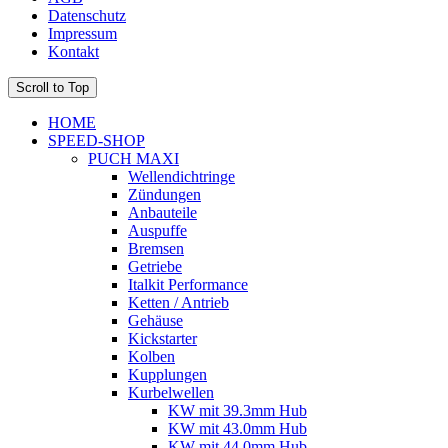
Datenschutz
Impressum
Kontakt
Scroll to Top
HOME
SPEED-SHOP
PUCH MAXI
Wellendichtringe
Zündungen
Anbauteile
Auspuffe
Bremsen
Getriebe
Italkit Performance
Ketten / Antrieb
Gehäuse
Kickstarter
Kolben
Kupplungen
Kurbelwellen
KW mit 39.3mm Hub
KW mit 43.0mm Hub
KW mit 44.0mm Hub