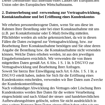
Dieser Dienstleister sitzt innerhalb eines Landes der Europäischen
Union oder des Europäischen Wirtschaftsraums.
2. Datenerhebung und -verwendung zur Vertragsabwicklung,
Kontaktaufnahme und bei Eröffnung eines Kundenkontos
Wir erheben personenbezogene Daten, wenn Sie uns diese im
Rahmen Ihrer Bestellung oder bei einer Kontaktaufnahme mit uns
(z.B. per Kontaktformular oder E-Mail) freiwillig mitteilen.
Pflichtfelder werden als solche gekennzeichnet, da wir in diesen
Fällen die Daten zwingend zur Vertragsabwicklung, bzw. zur
Bearbeitung Ihrer Kontaktaufnahme benötigen und Sie ohne deren
Angabe die Bestellung bzw. die Kontaktaufnahme nicht versenden
können. Welche Daten erhoben werden, ist aus den jeweiligen
Eingabeformularen ersichtlich. Wir verwenden die von ihnen
mitgeteilten Daten gemäß Art. 6 Abs. 1 S. 1 lit. b DSGVO zur
Vertragsabwicklung und Bearbeitung Ihrer Anfragen.
Soweit Sie hierzu Ihre Einwilligung nach Art. 6 Abs. 1 S. 1 lit. a
DSGVO erteilt haben, indem Sie Sich für die Eröffnung eines
Kundenkontos entscheiden, verwenden wir Ihre Daten zum Zwecke
der Kundenkontoeröffnung.
Nach vollständiger Abwicklung des Vertrages oder Löschung Ihres
Kundenkontos werden Ihre Daten für die weitere Verarbeitung
eingeschränkt und nach Ablauf der steuer- und handelsrechtlichen
Aufbewahrungsfristen gelöscht, sofern Sie nicht ausdrücklich in
eine weitere Nutzung Ihrer Daten eingewilligt haben oder wir uns