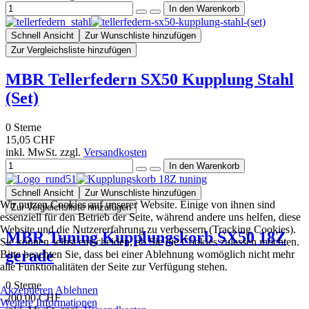
Schnell Ansicht
Zur Wunschliste hinzufügen
Zur Vergleichsliste hinzufügen
MBR Tellerfedern SX50 Kupplung Stahl
(Set)
0
Sterne
15,05 CHF
inkl. MwSt. zzgl.
Versandkosten
Schnell Ansicht
Zur Wunschliste hinzufügen
Wir nutzen Cookies auf unserer Website. Einige von ihnen sind
Zur Vergleichsliste hinzufügen
essenziell für den Betrieb der Seite, während andere uns helfen, diese
Website und die Nutzererfahrung zu verbessern (Tracking Cookies).
MBR Tuning Kupplungskorb SX50 18Z
Sie können selbst entscheiden, ob Sie die Cookies zulassen möchten.
gerade
Bitte beachten Sie, dass bei einer Ablehnung womöglich nicht mehr
alle Funktionalitäten der Seite zur Verfügung stehen.
0
Sterne
Akzeptieren
Ablehnen
200,00 CHF
Weitere Informationen