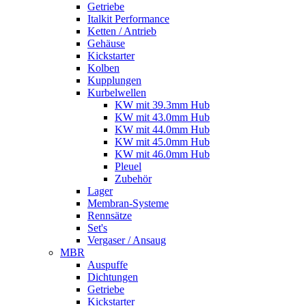
Getriebe
Italkit Performance
Ketten / Antrieb
Gehäuse
Kickstarter
Kolben
Kupplungen
Kurbelwellen
KW mit 39.3mm Hub
KW mit 43.0mm Hub
KW mit 44.0mm Hub
KW mit 45.0mm Hub
KW mit 46.0mm Hub
Pleuel
Zubehör
Lager
Membran-Systeme
Rennsätze
Set's
Vergaser / Ansaug
MBR
Auspuffe
Dichtungen
Getriebe
Kickstarter