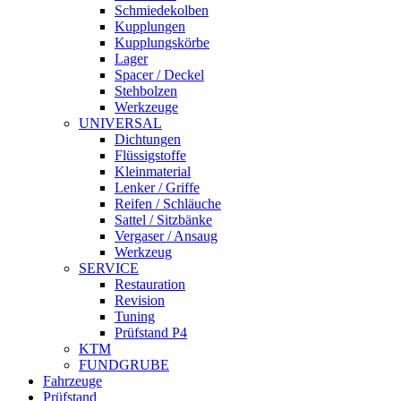
Schmiedekolben
Kupplungen
Kupplungskörbe
Lager
Spacer / Deckel
Stehbolzen
Werkzeuge
UNIVERSAL
Dichtungen
Flüssigstoffe
Kleinmaterial
Lenker / Griffe
Reifen / Schläuche
Sattel / Sitzbänke
Vergaser / Ansaug
Werkzeug
SERVICE
Restauration
Revision
Tuning
Prüfstand P4
KTM
FUNDGRUBE
Fahrzeuge
Prüfstand