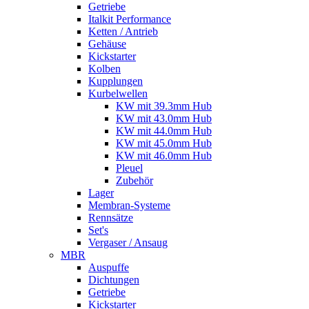
Getriebe
Italkit Performance
Ketten / Antrieb
Gehäuse
Kickstarter
Kolben
Kupplungen
Kurbelwellen
KW mit 39.3mm Hub
KW mit 43.0mm Hub
KW mit 44.0mm Hub
KW mit 45.0mm Hub
KW mit 46.0mm Hub
Pleuel
Zubehör
Lager
Membran-Systeme
Rennsätze
Set's
Vergaser / Ansaug
MBR
Auspuffe
Dichtungen
Getriebe
Kickstarter