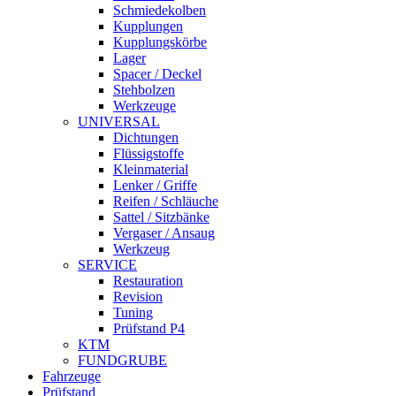
Schmiedekolben
Kupplungen
Kupplungskörbe
Lager
Spacer / Deckel
Stehbolzen
Werkzeuge
UNIVERSAL
Dichtungen
Flüssigstoffe
Kleinmaterial
Lenker / Griffe
Reifen / Schläuche
Sattel / Sitzbänke
Vergaser / Ansaug
Werkzeug
SERVICE
Restauration
Revision
Tuning
Prüfstand P4
KTM
FUNDGRUBE
Fahrzeuge
Prüfstand