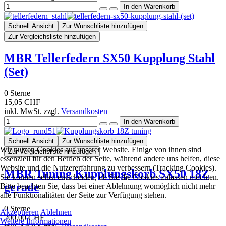
Schnell Ansicht
Zur Wunschliste hinzufügen
Zur Vergleichsliste hinzufügen
MBR Tellerfedern SX50 Kupplung Stahl
(Set)
0
Sterne
15,05 CHF
inkl. MwSt. zzgl.
Versandkosten
Schnell Ansicht
Zur Wunschliste hinzufügen
Wir nutzen Cookies auf unserer Website. Einige von ihnen sind
Zur Vergleichsliste hinzufügen
essenziell für den Betrieb der Seite, während andere uns helfen, diese
Website und die Nutzererfahrung zu verbessern (Tracking Cookies).
MBR Tuning Kupplungskorb SX50 18Z
Sie können selbst entscheiden, ob Sie die Cookies zulassen möchten.
gerade
Bitte beachten Sie, dass bei einer Ablehnung womöglich nicht mehr
alle Funktionalitäten der Seite zur Verfügung stehen.
0
Sterne
Akzeptieren
Ablehnen
200,00 CHF
Weitere Informationen