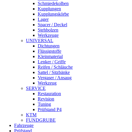
Schmiedekolben
Kupplungen
Kupplungskörbe
Lager
Spacer / Deckel
Stehbolzen
Werkzeuge
UNIVERSAL
Dichtungen
Flüssigstoffe
Kleinmaterial
Lenker / Griffe
Reifen / Schläuche
Sattel / Sitzbänke
Vergaser / Ansaug
Werkzeug
SERVICE
Restauration
Revision
Tuning
Prüfstand P4
KTM
FUNDGRUBE
Fahrzeuge
Prüfstand