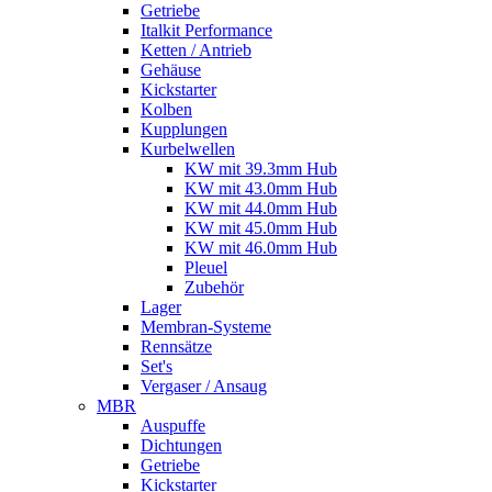
Getriebe
Italkit Performance
Ketten / Antrieb
Gehäuse
Kickstarter
Kolben
Kupplungen
Kurbelwellen
KW mit 39.3mm Hub
KW mit 43.0mm Hub
KW mit 44.0mm Hub
KW mit 45.0mm Hub
KW mit 46.0mm Hub
Pleuel
Zubehör
Lager
Membran-Systeme
Rennsätze
Set's
Vergaser / Ansaug
MBR
Auspuffe
Dichtungen
Getriebe
Kickstarter