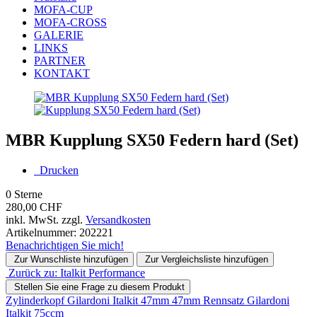
MOFA-CUP
MOFA-CROSS
GALERIE
LINKS
PARTNER
KONTAKT
MBR Kupplung SX50 Federn hard (Set)
Drucken
0
Sterne
280,00 CHF
inkl. MwSt. zzgl.
Versandkosten
Artikelnummer:
202221
Benachrichtigen Sie mich!
Zur Wunschliste hinzufügen
Zur Vergleichsliste hinzufügen
Zurück zu: Italkit Performance
Stellen Sie eine Frage zu diesem Produkt
Zylinderkopf Gilardoni Italkit 47mm
47mm Rennsatz Gilardoni
Italkit 75ccm