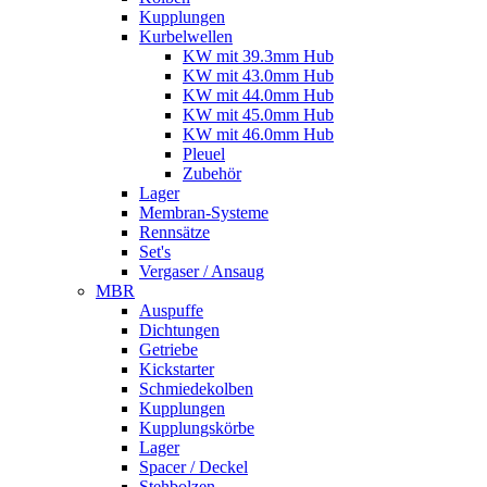
Kupplungen
Kurbelwellen
KW mit 39.3mm Hub
KW mit 43.0mm Hub
KW mit 44.0mm Hub
KW mit 45.0mm Hub
KW mit 46.0mm Hub
Pleuel
Zubehör
Lager
Membran-Systeme
Rennsätze
Set's
Vergaser / Ansaug
MBR
Auspuffe
Dichtungen
Getriebe
Kickstarter
Schmiedekolben
Kupplungen
Kupplungskörbe
Lager
Spacer / Deckel
Stehbolzen