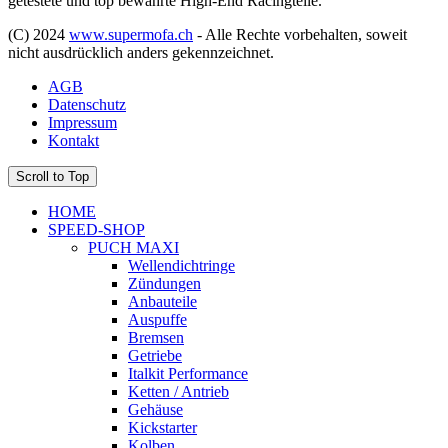
getestete und top bewährte High-End Racingteile.
(C) 2024
www.supermofa.ch
- Alle Rechte vorbehalten, soweit
nicht ausdrücklich anders gekennzeichnet.
AGB
Datenschutz
Impressum
Kontakt
Scroll to Top
HOME
SPEED-SHOP
PUCH MAXI
Wellendichtringe
Zündungen
Anbauteile
Auspuffe
Bremsen
Getriebe
Italkit Performance
Ketten / Antrieb
Gehäuse
Kickstarter
Kolben